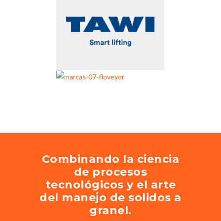
Combinando la ciencia
de procesos
tecnológicos y el arte
del manejo de solidos a
granel.