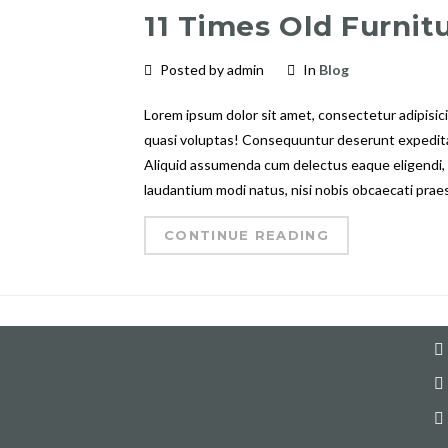
11 Times Old Furnit
Posted by admin
In
Blog
Lorem ipsum dolor sit amet, consectetur adipisicing
quasi voluptas! Consequuntur deserunt expedita,
MENU
C
Aliquid assumenda cum delectus eaque eligendi, e
laudantium modi natus, nisi nobis obcaecati prae
l
Inicio
Productos
Si
CONTINUE READING
co
Marcas
Contacto
Pa
Sa
Inicio
Productos
Marcas
Contacto