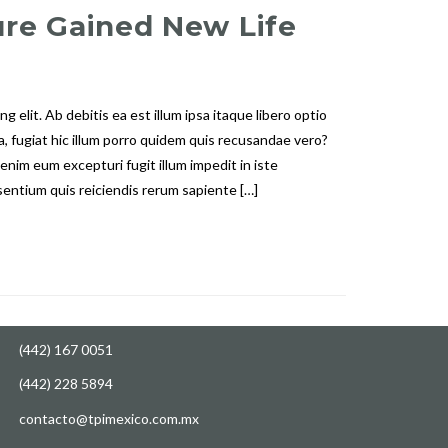
ure Gained New Life
 elit. Ab debitis ea est illum ipsa itaque libero optio
 fugiat hic illum porro quidem quis recusandae vero?
ONTÁCTANOS
nim eum excepturi fugit illum impedit in iste
sentium quis reiciendis rerum sapiente […]
 deseas atención personalizada, no dudes en
ntactarnos y con gusto te atenderemos.
Av. Hércules 550. Bodega 44
rque Ind. Poligono Empresarial
nta Rosa Jauregui, Qro. México.
(442) 167 0051
(442) 228 5894
contacto@tpimexico.com.mx