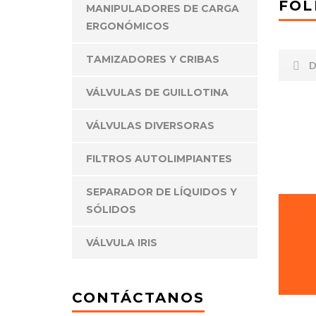
FOL
MANIPULADORES DE CARGA
ERGONÓMICOS
TAMIZADORES Y CRIBAS
D
VÁLVULAS DE GUILLOTINA
VÁLVULAS DIVERSORAS
FILTROS AUTOLIMPIANTES
SEPARADOR DE LÍQUIDOS Y
SÓLIDOS
Somos una empresa mexicana enfocada en diseñar
soluciones de manejo de materiales a granel, así como e
VÁLVULA IRIS
transporte y automatización del proceso.
CONTÁCTANOS