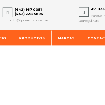
Av. Hé
(442) 167 0051
(442) 228 5894
Parque In
contacto@tpimexico.com.mx
Jauregui, Qro
ICIO
PRODUCTOS
MARCAS
CONTA
ARGADORES DE SUPER