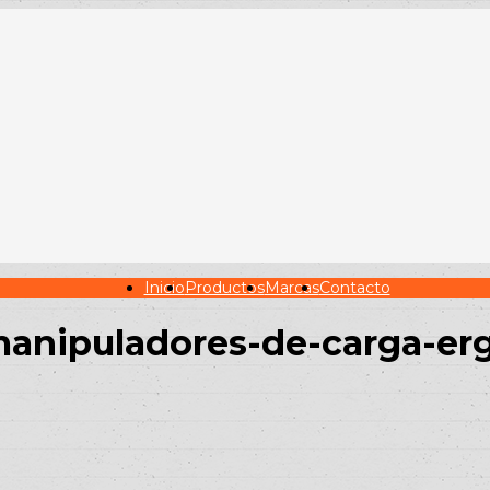
Inicio
Productos
Marcas
Contacto
-manipuladores-de-carga-e