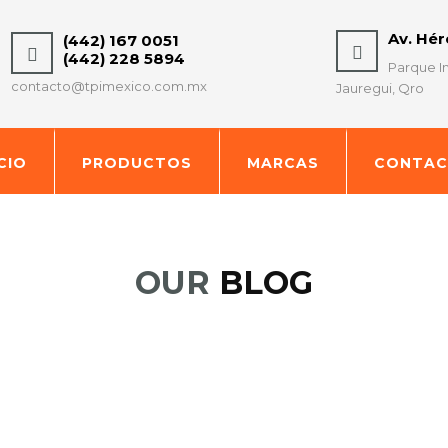
Av. Hé
(442) 167 0051
(442) 228 5894
Parque In
contacto@tpimexico.com.mx
Jauregui, Qro
ICIO
PRODUCTOS
MARCAS
CONTA
OUR
BLOG