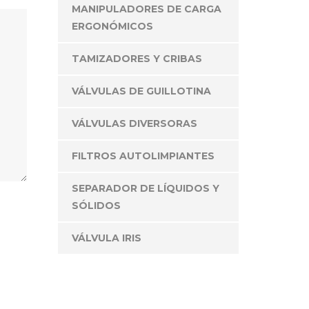
MANIPULADORES DE CARGA
ERGONÓMICOS
TAMIZADORES Y CRIBAS
VÁLVULAS DE GUILLOTINA
ONTÁCTANOS
VÁLVULAS DIVERSORAS
FILTROS AUTOLIMPIANTES
 deseas atención personalizada, no dudes en
ntactarnos y con gusto te atenderemos.
SEPARADOR DE LÍQUIDOS Y
Av. Hércules 550. Bodega 44
SÓLIDOS
rque Ind. Poligono Empresarial
nta Rosa Jauregui, Qro. México.
VÁLVULA IRIS
(442) 167 0051
(442) 228 5894
contacto@tpimexico.com.mx