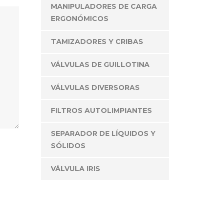
MANIPULADORES DE CARGA
ERGONÓMICOS
TAMIZADORES Y CRIBAS
VÁLVULAS DE GUILLOTINA
ONTÁCTANOS
VÁLVULAS DIVERSORAS
FILTROS AUTOLIMPIANTES
 deseas atención personalizada, no dudes en
ntactarnos y con gusto te atenderemos.
SEPARADOR DE LÍQUIDOS Y
Av. Hércules 550. Bodega 44
SÓLIDOS
rque Ind. Poligono Empresarial
nta Rosa Jauregui, Qro. México.
VÁLVULA IRIS
(442) 167 0051
(442) 228 5894
contacto@tpimexico.com.mx