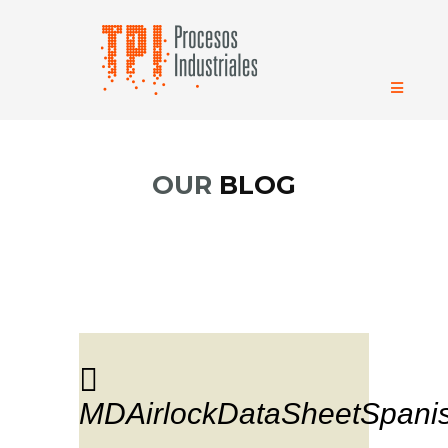
OUR
BLOG
MDAirlockDataSheetSpani