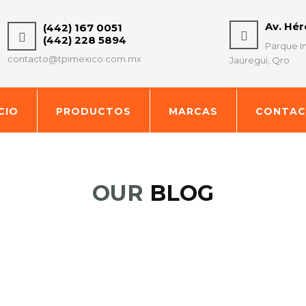
Av. Hé
(442) 167 0051
(442) 228 5894
Parque In
contacto@tpimexico.com.mx
Jauregui, Qro
ICIO
PRODUCTOS
MARCAS
CONTA
OUR
BLOG