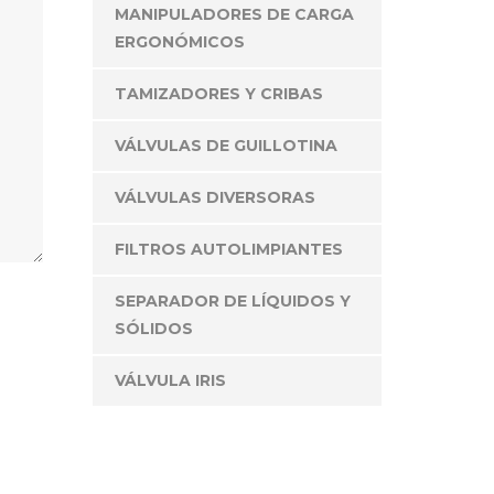
MANIPULADORES DE CARGA
ERGONÓMICOS
TAMIZADORES Y CRIBAS
VÁLVULAS DE GUILLOTINA
ONTÁCTANOS
VÁLVULAS DIVERSORAS
 deseas atención personalizada, no dudes en
FILTROS AUTOLIMPIANTES
ntactarnos y con gusto te atenderemos.
Av. Hércules 550. Bodega 44
SEPARADOR DE LÍQUIDOS Y
rque Ind. Poligono Empresarial
SÓLIDOS
nta Rosa Jauregui, Qro. México.
(442) 167 0051
VÁLVULA IRIS
(442) 228 5894
contacto@tpimexico.com.mx